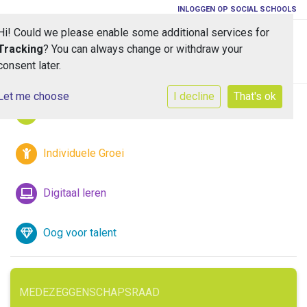
INLOGGEN OP SOCIAL SCHOOLS
Hi! Could we please enable some additional services for
Toggle 
Tracking
? You can always change or withdraw your
consent later.
Let me choose
I decline
That's ok
Iedereen is welkom
Individuele Groei
Digitaal leren
Oog voor talent
MEDEZEGGENSCHAPSRAAD