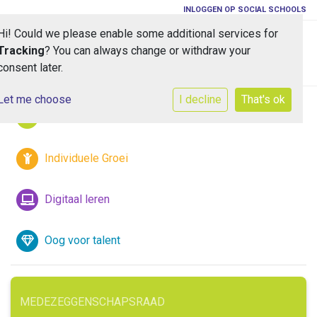
INLOGGEN OP SOCIAL SCHOOLS
Hi! Could we please enable some additional services for
Toggle 
Tracking
? You can always change or withdraw your
consent later.
Let me choose
I decline
That's ok
Iedereen is welkom
Individuele Groei
Digitaal leren
Oog voor talent
MEDEZEGGENSCHAPSRAAD