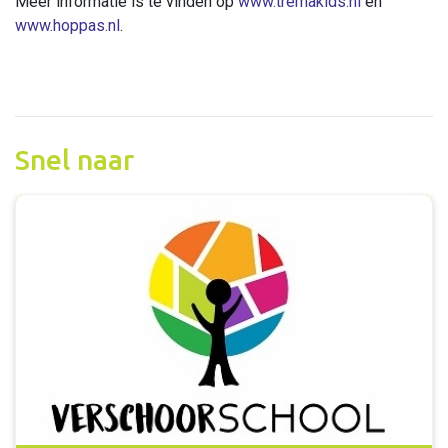
Meer informatie is te vinden op
www.tremakids.nl
en
www.hoppas.nl
.
Snel naar