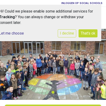
INLOGGEN OP SOCIAL SCHOOLS
Hi! Could we please enable some additional services for
Toggle 
Tracking
? You can always change or withdraw your
consent later.
Let me choose
I decline
That's ok