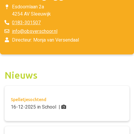
Esdoornlaan 2a
4254 AV Sleeuwijk
0183-301507
info@obsverschoor.nl
Directeur: Monja van Versendaal
Nieuws
Spelletjesochtend
16-12-2025
in
School
|